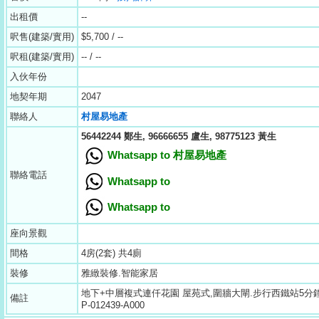
出租價
--
呎售(建築/實用)
$5,700 / --
呎租(建築/實用)
-- / --
入伙年份
地契年期
2047
聯絡人
村屋易地產
56442244 鄭生, 96666655 盧生, 98775123 黃生
Whatsapp to 村屋易地產
聯絡電話
Whatsapp to
Whatsapp to
座向景觀
間格
4房(2套) 共4廁
裝修
雅緻裝修.智能家居
地下+中層複式連仟花園 屋苑式,圍牆大閘.步行西鐵站5分鐘
備註
P-012439-A000