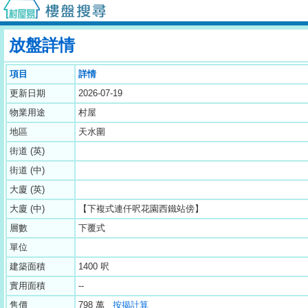
放盤詳情
項目
詳情
更新日期
2026-07-19
物業用途
村屋
地區
天水圍
街道 (英)
街道 (中)
大廈 (英)
大廈 (中)
【下複式連仟呎花園西鐵站傍】
層數
下覆式
單位
建築面積
1400 呎
實用面積
--
售價
798 萬
按揭計算