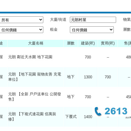
大廈/街道
物業
租金
層數
途
大廈名稱
層數
建築(呎)
實用(呎)
售(
屋
元朗 鄰近天水圍 地下花園
700
--
48
元朗 【地下花園 寵物友善 充電
屋
地下
1300
700
--
車位】
元朗 【全新 戶戶送車位 公開發
屋
地下
700
--
45
售】
元朗 【下複式連花園 佰萬裝
屋
下覆式
1400
--
119
修】