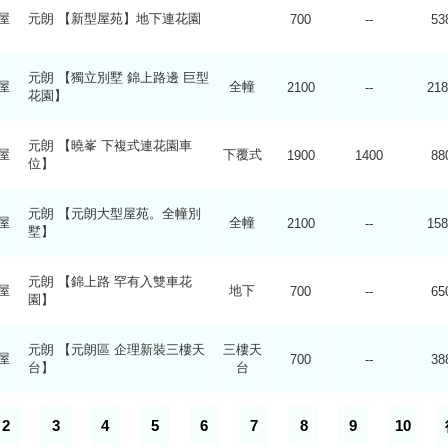
屋
元朗 【新型屋苑】地下連花園
700
--
53
元朗 【獨立別墅 錦上路邊 巨型
屋
全幢
2100
--
218
花園】
元朗 【曉峯 下複式連花園車
屋
下覆式
1900
1400
88
位】
元朗 【元朗大型屋苑。全幢別
屋
全幢
2100
--
158
墅】
元朗 【錦上路 罕有入雙車花
屋
地下
700
--
65
園】
元朗 【元朗區 企理新裝三樓天
三樓天
屋
700
--
38
台】
台
2
3
4
5
6
7
8
9
10